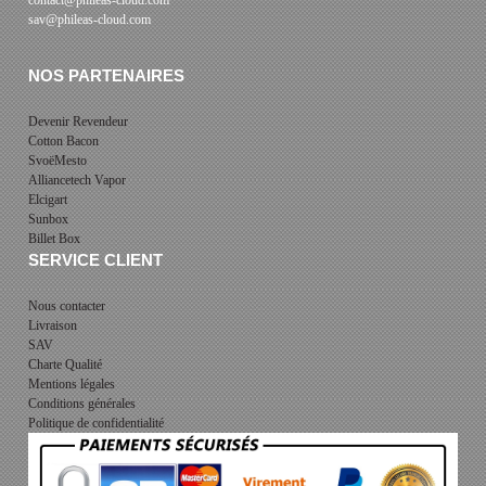
sav@phileas-cloud.com
NOS PARTENAIRES
Devenir Revendeur
Cotton Bacon
SvoëMesto
Alliancetech Vapor
Elcigart
Sunbox
Billet Box
SERVICE CLIENT
Nous contacter
Livraison
SAV
Charte Qualité
Mentions légales
Conditions générales
Politique de confidentialité