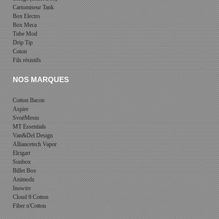
Cartomiseur Tank
Box Electro
Box Meca
Tube Mod
Drip Tip
Coton
Fils résistifs
NOS MARQUES
Cotton Bacon
Aspire
SvoëMesto
MT Essentials
Van&Del Design
Alliancetech Vapor
Elcigart
Sunbox
Billet Box
Animodz
Inowire
Cloud 9 Cotton
Fiber n'Cotton