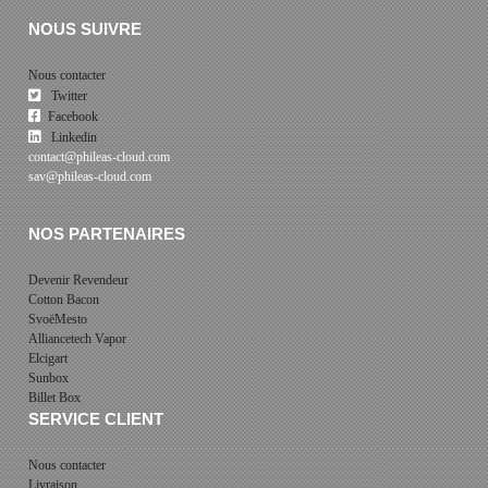
NOUS SUIVRE
Nous contacter
Twitter
Facebook
Linkedin
contact@phileas-cloud.com
sav@phileas-cloud.com
NOS PARTENAIRES
Devenir Revendeur
Cotton Bacon
SvoëMesto
Alliancetech Vapor
Elcigart
Sunbox
Billet Box
SERVICE CLIENT
Nous contacter
Livraison