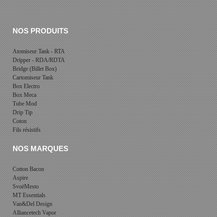
NOS PRODUITS
Atomiseur Tank - RTA
Dripper - RDA/RDTA
Bridge (Billet Box)
Cartomiseur Tank
Box Electro
Box Meca
Tube Mod
Drip Tip
Coton
Fils résistifs
NOS MARQUES
Cotton Bacon
Aspire
SvoëMesto
MT Essentials
Van&Del Design
Alliancetech Vapor