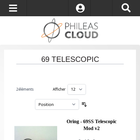
S’identifier
69 TELESCOPIC
2
éléments
Afficher
par page
Trier par
Oring - 69SS Telescopic
Mod v2