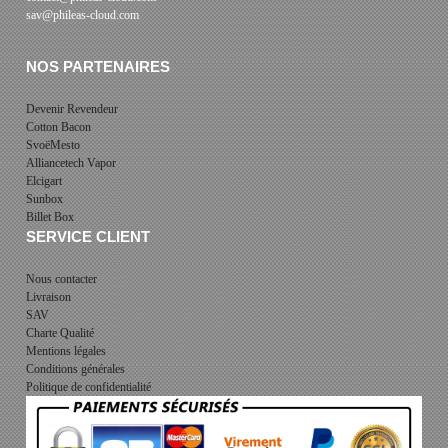
sav@phileas-cloud.com
NOS PARTENAIRES
Devenir Revendeur
Cotton Bacon
SvoëMesto
Alliancetech Vapor
Elcigart
Sunbox
Billet Box
SERVICE CLIENT
Nous contacter
Livraison
SAV
Charte Qualité
Mentions légales
Conditions générales
Politique de confidentialité