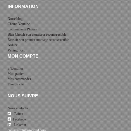
INFORMATION
Notre blog
Chaine Youtube
Communauté Phileas
Bien Choisir son atomiseur reconstructible
Réussir son premier montage reconstructible
Aiduce
Vaping Post
MON COMPTE
S’identifier
Mon panier
Mes commandes
Plan du site
NOUS SUIVRE
Nous contacter
Twitter
Facebook
Linkedin
contact@phileas-cloud.com