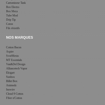
Cartomiseur Tank
Box Electro
Box Meca
Tube Mod
Drip Tip
Coton
Fils résistifs
NOS MARQUES
Cotton Bacon
Aspire
SvoëMesto
MT Essentials
Van&Del Design
Alliancetech Vapor
Elcigart
Sunbox
Billet Box
Animodz
Inowire
Cloud 9 Cotton
Fiber n'Cotton