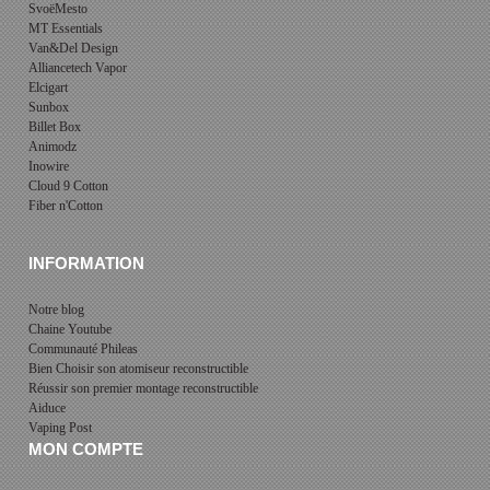
SvoëMesto
MT Essentials
Van&Del Design
Alliancetech Vapor
Elcigart
Sunbox
Billet Box
Animodz
Inowire
Cloud 9 Cotton
Fiber n'Cotton
INFORMATION
Notre blog
Chaine Youtube
Communauté Phileas
Bien Choisir son atomiseur reconstructible
Réussir son premier montage reconstructible
Aiduce
Vaping Post
MON COMPTE