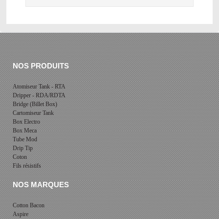
NOS PRODUITS
Atomiseur Tank - RTA
Dripper - RDA/RDTA
Bridge (Billet Box)
Cartomiseur Tank
Box Electro
Box Meca
Tube Mod
Drip Tip
Coton
Fils résistifs
NOS MARQUES
Cotton Bacon
Aspire