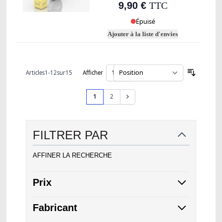
9,90 €
TTC
Épuisé
Ajouter à la liste d'envies
Articles
1
-
12
sur
15
Afficher
par page
Trier par
Page
Page
Vous lisez actuellement la page
Page
1
2
FILTRER PAR
AFFINER LA RECHERCHE
Prix
Fabricant