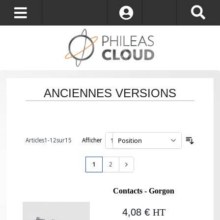
S’identifier
ANCIENNES VERSIONS
Articles
1
-
12
sur
15
Afficher
par page
Trier par
Page
Page
Vous lisez actuellement la page
Page
1
2
Contacts - Gorgon
4,08 €
HT