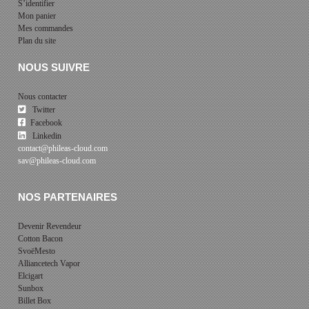
S’identifier
Mon panier
Mes commandes
Plan du site
NOUS SUIVRE
Nous contacter
Twitter
Facebook
Linkedin
contact@phileas-cloud.com
sav@phileas-cloud.com
NOS PARTENAIRES
Devenir Revendeur
Cotton Bacon
SvoëMesto
Alliancetech Vapor
Elcigart
Sunbox
Billet Box