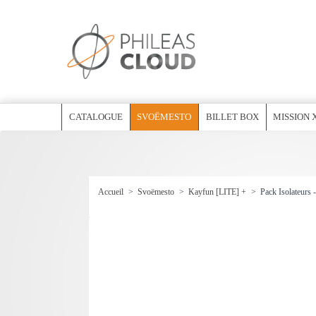
CATALOGUE
SVOËMESTO
BILLET BOX
MISSION 
Accueil
>
Svoëmesto
>
Kayfun [LITE] +
>
Pack Isolateurs