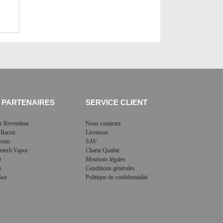
 PARTENAIRES
SERVICE CLIENT
r Revendeur
Nous contacter
 Bacon
Livraison
esto
SAV
cetech Vapor
Charte Qualité
t
Mentions légales
x
Conditions générales
 Box
Politique de confidentialité