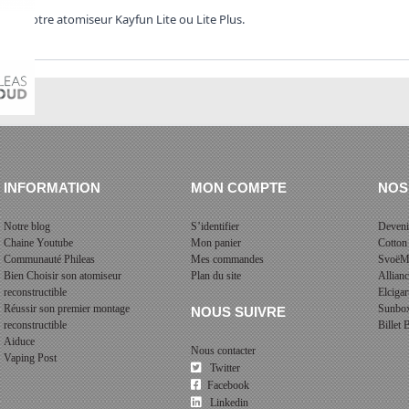
e de votre atomiseur Kayfun Lite ou Lite Plus.
INFORMATION
MON COMPTE
NOS
Notre blog
S’identifier
Deveni
Chaine Youtube
Mon panier
Cotton
Communauté Phileas
Mes commandes
SvoëM
Bien Choisir son atomiseur
Plan du site
Allian
reconstructible
Elcigar
Réussir son premier montage
Sunbo
NOUS SUIVRE
reconstructible
Billet
Aiduce
Nous contacter
Vaping Post
Twitter
Facebook
Linkedin