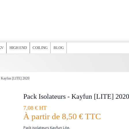
XV
HIGH END
COILING
BLOG
 - Kayfun [LITE] 2020
Pack Isolateurs - Kayfun [LITE] 202
7,08 € HT
À partir de
8,50 €
TTC
Pack isolateurs Kayfun Lite.