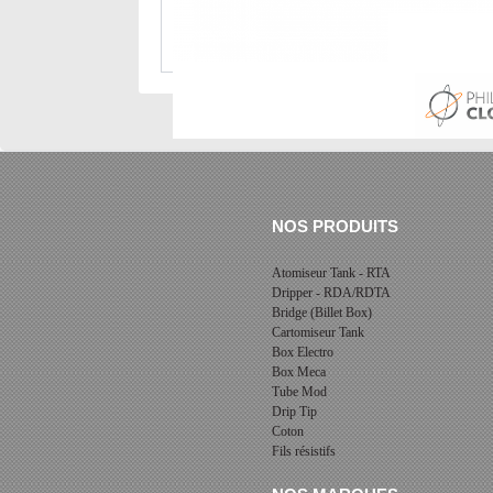
Pack d'isolateurs pour chhanger ceux d'origin
NOS PRODUITS
Atomiseur Tank - RTA
Dripper - RDA/RDTA
Bridge (Billet Box)
Cartomiseur Tank
Box Electro
Box Meca
Tube Mod
Drip Tip
Coton
Fils résistifs