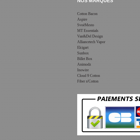
NOS MARQUES
Cotton Bacon
Aspire
SvoëMesto
MT Essentials
Van&Del Design
Alliancetech Vapor
Elcigart
Sunbox
Billet Box
Animodz
Inowire
Cloud 9 Cotton
Fiber n'Cotton