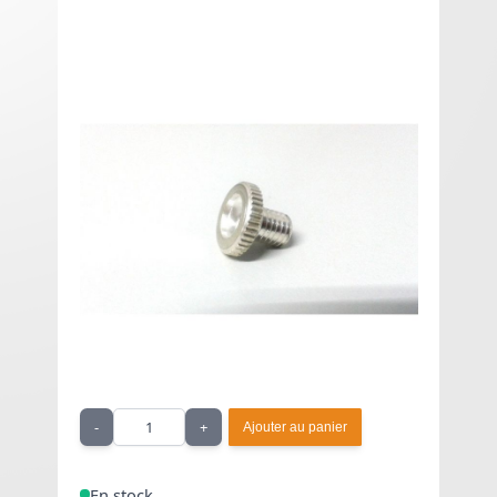
Long Bottom Contact -
Nemesis
3,75 € HT
À partir de
4,50 €
TTC
Long Bottom Contact pour raccourcir la course du
switch du Nemesis.
Quantité
-
+
Ajouter au panier
En stock