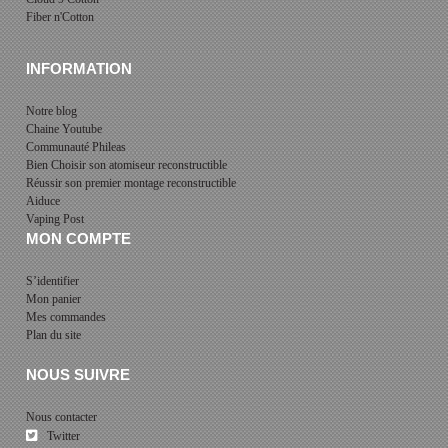
Fiber n'Cotton
INFORMATION
Notre blog
Chaine Youtube
Communauté Phileas
Bien Choisir son atomiseur reconstructible
Réussir son premier montage reconstructible
Aiduce
Vaping Post
MON COMPTE
S’identifier
Mon panier
Mes commandes
Plan du site
NOUS SUIVRE
Nous contacter
Twitter