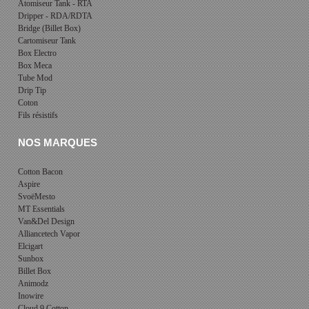
Atomiseur Tank - RTA
Dripper - RDA/RDTA
Bridge (Billet Box)
Cartomiseur Tank
Box Electro
Box Meca
Tube Mod
Drip Tip
Coton
Fils résistifs
NOS MARQUES
Cotton Bacon
Aspire
SvoëMesto
MT Essentials
Van&Del Design
Alliancetech Vapor
Elcigart
Sunbox
Billet Box
Animodz
Inowire
Cloud 9 Cotton