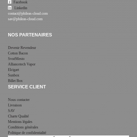
Facebook
Linkedin
contact@phileas-cloud.com
sav@phileas-cloud.com
NOS PARTENAIRES
Devenir Revendeur
Cotton Bacon
SvoëMesto
Alliancetech Vapor
Elcigart
Sunbox
Billet Box
SERVICE CLIENT
Nous contacter
Livraison
SAV
Charte Qualité
Mentions légales
Conditions générales
Politique de confidentialité