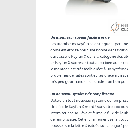
Référence dans la conception et la fabricatio
sur le devant de la scène avec un tout nouvel 
nouveau système de remplissage, ce Kayfun X 
à vivre qui donne la part belle aux saveurs.
Un atomiseur saveur facile à vivre
Les atomiseurs Kayfun se distinguent par une 
dôme est étroite pour une bonne densification
qui classe le Kayfun X dans la catégorie des
Le Kayfun X s’adresse tout aussi bien aux ex
le montage est très facile grâce à un système de
problèmes de fuites sont évités grâce à un sys
très peu gourmand en e-liquide – un bon poin
Un nouveau système de remplissage
Doté d’un tout nouveau système de remplissage
Une fois le Kayfun X monté sur votre box ou vot
l’atomiseur se soulève et ferme le flux de liqui
de remplissage. Cet enchainement se fait tout
pousser sur la lettre X (située sur la bague) 