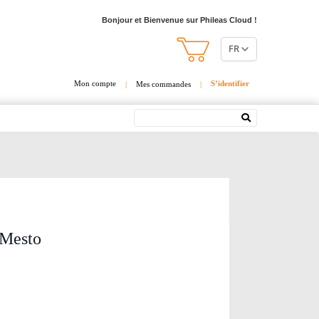
Bonjour et Bienvenue sur Phileas Cloud !
FR
Mon compte
S’identifier
|
Mes commandes
|
Rechercher
eMesto