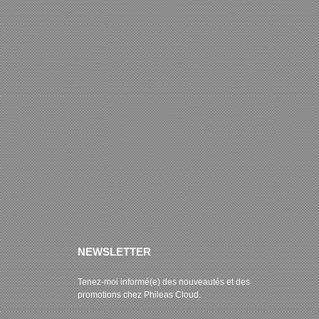
NEWSLETTER
Tenez-moi informé(e) des nouveautés et des
promotions chez Phileas Cloud.