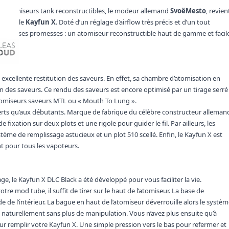
n d’atomiseurs tank reconstructibles, le modeur allemand
SvoëMesto
, revien
opus : le
Kayfun X
. Doté d’un réglage d’airflow très précis et d’un tout
tient ses promesses : un atomiseur reconstructible haut de gamme et facil
excellente restitution des saveurs. En effet, sa chambre d’atomisation en
 des saveurs. Ce rendu des saveurs est encore optimisé par un tirage serré
 atomiseurs saveurs MTL ou « Mouth To Lung ».
perts qu’aux débutants. Marque de fabrique du célèbre constructeur alleman
 fixation sur deux plots et une rigole pour guider le fil. Par ailleurs, les
tème de remplissage astucieux et un plot 510 scellé. Enfin, le Kayfun X est
t pour tous les vapoteurs.
, le Kayfun X DLC Black a été développé pour vous faciliter la vie.
re mod tube, il suffit de tirer sur le haut de l’atomiseur. La base de
de de l’intérieur. La bague en haut de l’atomiseur déverrouille alors le systè
 naturellement sans plus de manipulation. Vous n’avez plus ensuite qu’à
pour remplir votre Kayfun X. Une simple pression vers le bas pour refermer et