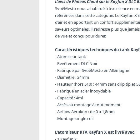
L'avis de Phileas Cloud sur le Kayfun X DLC B
SvoëMesto nous a habitué à l’excellence en m
références dans cette catégorie. Le Kayfun X n
d’air et en apportant un confort supplémentai
saveurs optimales, il s’adresse plus que jama
de vue et conçu pour durer.
Caractéristiques techniques du tank Kayf
- Atomiseur tank
- Revêtement DLC Noir
- Fabriqué par SvoëMesto en Allemagne
- Diamètre : 24mm
- Hauteur (hors 510) : 44mm sans drip tip et 
- Fabriqué en acier inoxydable
- Capacité : 4ml
- Accès au montage à tout moment
- Airflow Aerokon : de 0 à 1,8mm
- Montage single coil
L'atomiseur RTA Kayfun X est livré avec:
- 1 Kayfun X