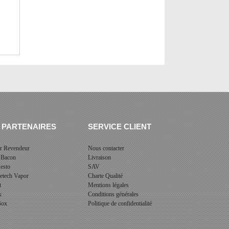
 PARTENAIRES
SERVICE CLIENT
r Revendeur
Nous contacter
 Bacon
Livraison
esto
SAV
cetech Vapor
Charte Qualité
t
Mentions légales
x
Conditions générales
 Box
Politique de confidentialité