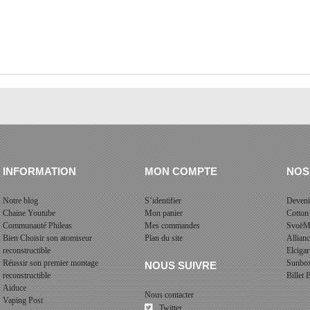
INFORMATION
MON COMPTE
NOS
Notre blog
S’identifier
Deveni
Chaine Youtube
Mon panier
Cotton
Communauté Phileas
Mes commandes
SvoëM
Bien Choisir son atomiseur
Plan du site
Allian
reconstructible
Elcigar
Réussir son premier montage
Sunbo
NOUS SUIVRE
reconstructible
Billet
Aiduce
Nous contacter
Vaping Post
Twitter