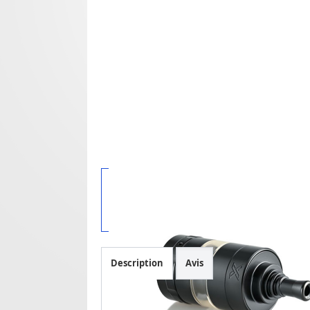
Description
Avis
Kayfun X SE DLC Deep Black