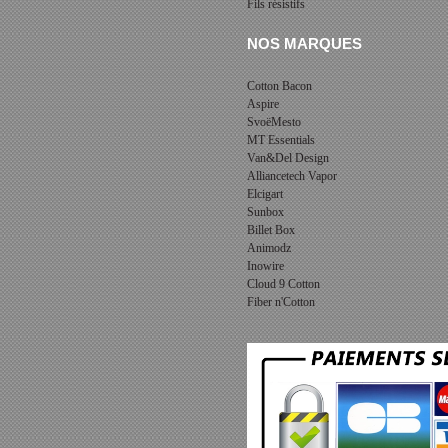
Fils résistifs
NOS MARQUES
Cotton Bacon
Aspire
SvoëMesto
MT Essentials
Van&Del Design
Alliancetech Vapor
Elcigart
Sunbox
Billet Box
Animodz
Inowire
Cloud 9 Cotton
Fiber n'Cotton