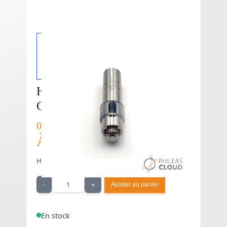
Hole Juice Reducer - In'Ax
Carto V2
0,83 € HT
À partir de
1,00 €
TTC
Hole Juice Reducer In'Ax Carto V2 Athea.
Quantité
-
+
Ajouter au panier
En stock