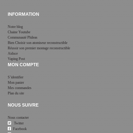
INFORMATION
Notre blog
Chaine Youtube
Communauté Phileas
Bien Choisir son atomiseur reconstructible
Réussir son premier montage reconstructible
Aiduce
Vaping Post
MON COMPTE
S’identifier
Mon panier
Mes commandes
Plan du site
NOUS SUIVRE
Nous contacter
Twitter
Facebook