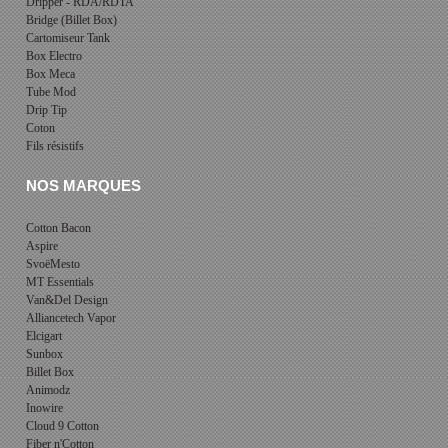
Dripper - RDA/RDTA
Bridge (Billet Box)
Cartomiseur Tank
Box Electro
Box Meca
Tube Mod
Drip Tip
Coton
Fils résistifs
NOS MARQUES
Cotton Bacon
Aspire
SvoëMesto
MT Essentials
Van&Del Design
Alliancetech Vapor
Elcigart
Sunbox
Billet Box
Animodz
Inowire
Cloud 9 Cotton
Fiber n'Cotton