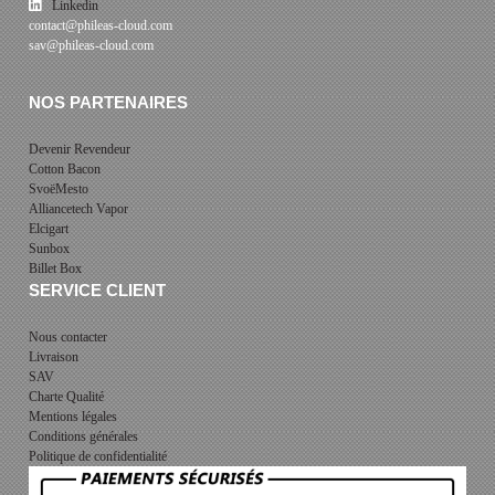
Linkedin
contact@phileas-cloud.com
sav@phileas-cloud.com
NOS PARTENAIRES
Devenir Revendeur
Cotton Bacon
SvoëMesto
Alliancetech Vapor
Elcigart
Sunbox
Billet Box
SERVICE CLIENT
Nous contacter
Livraison
SAV
Charte Qualité
Mentions légales
Conditions générales
Politique de confidentialité