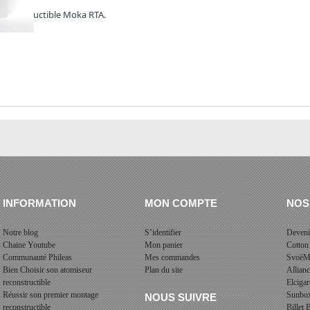
reconstructible Moka RTA.
INFORMATION
MON COMPTE
NOS
Notre blog
S’identifier
Deveni
Chaine Youtube
Mon panier
Cotton
Communauté Phileas
Mes commandes
SvoëM
Bien Choisir son atomiseur
Plan du site
Allian
reconstructible
Elcigar
Réussir son premier montage
Sunbo
NOUS SUIVRE
reconstructible
Billet