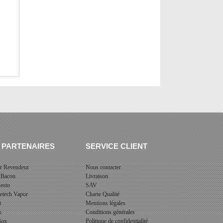
 PARTENAIRES
SERVICE CLIENT
r Revendeur
Nous contacter
 Bacon
Livraison
esto
SAV
cetech Vapor
Charte Qualité
t
Mentions légales
x
Conditions générales
 Box
Politique de confidentialité