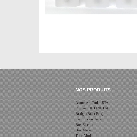
Tank de remplacement pour votre atomiseur 
Le
tank Moka RTA
est disponible en :
- Nano : 2ml
- ST : 4ml
- XXL : 6ml
NOS PRODUITS
Atomiseur Tank - RTA
Dripper - RDA/RDTA
Bridge (Billet Box)
Cartomiseur Tank
Box Electro
Box Meca
Tube Mod