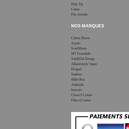
Drip Tip
Coton
Fils résistifs
NOS MARQUES
Cotton Bacon
Aspire
SvoëMesto
MT Essentials
Van&Del Design
Alliancetech Vapor
Elcigart
Sunbox
Billet Box
Animodz
Inowire
Cloud 9 Cotton
Fiber n'Cotton