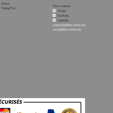
Aiduce
Nous contacter
Vaping Post
Twitter
Facebook
Linkedin
contact@phileas-cloud.com
sav@phileas-cloud.com