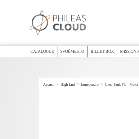
CATALOGUE
SVOËMESTO
BILLET BOX
MISSION 
Accueil
>
High End
>
Ennequadro
>
Clear Tank PC - Moka