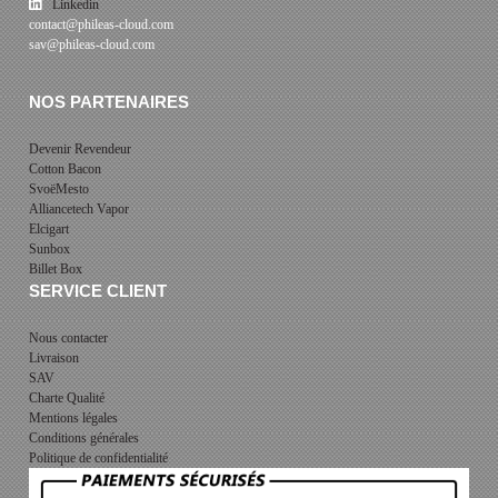
Linkedin
contact@phileas-cloud.com
sav@phileas-cloud.com
NOS PARTENAIRES
Devenir Revendeur
Cotton Bacon
SvoëMesto
Alliancetech Vapor
Elcigart
Sunbox
Billet Box
SERVICE CLIENT
Nous contacter
Livraison
SAV
Charte Qualité
Mentions légales
Conditions générales
Politique de confidentialité