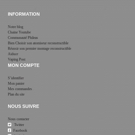
INFORMATION
Notre blog
Chaine Youtube
Communauté Phileas
Bien Choisir son atomiseur reconstructible
Réussir son premier montage reconstructible
Aiduce
Vaping Post
MON COMPTE
S’identifier
Mon panier
Mes commandes
Plan du site
NOUS SUIVRE
Nous contacter
Twitter
Facebook