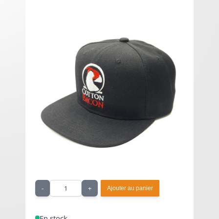
Casquette SnapBack 2 -
Wick'nVape
15,00 € HT
À partir de
18,00 €
TTC
Casquette SnapBack noire aux couleurs de la
marque américaine Wick'n Vape - Cotton Bacon.
Quantité
-
+
Ajouter au panier
En stock