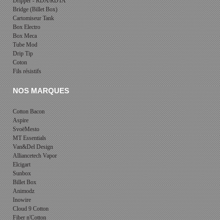
Dripper - RDA/RDTA
Bridge (Billet Box)
Cartomiseur Tank
Box Electro
Box Meca
Tube Mod
Drip Tip
Coton
Fils résistifs
NOS MARQUES
Cotton Bacon
Aspire
SvoëMesto
MT Essentials
Van&Del Design
Alliancetech Vapor
Elcigart
Sunbox
Billet Box
Animodz
Inowire
Cloud 9 Cotton
Fiber n'Cotton