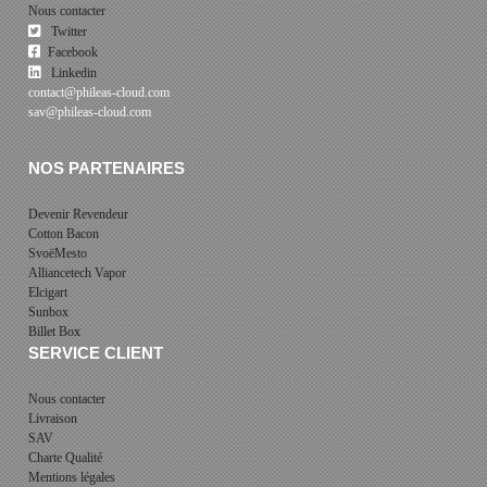
Nous contacter
Twitter
Facebook
Linkedin
contact@phileas-cloud.com
sav@phileas-cloud.com
NOS PARTENAIRES
Devenir Revendeur
Cotton Bacon
SvoëMesto
Alliancetech Vapor
Elcigart
Sunbox
Billet Box
SERVICE CLIENT
Nous contacter
Livraison
SAV
Charte Qualité
Mentions légales