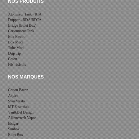
NOS PRODUITS
Atomiseur Tank - RTA
Dripper - RDA/RDTA
Bridge (Billet Box)
Cartomiseur Tank
Box Electro
Box Meca
Tube Mod
Drip Tip
Coton
Fils résistifs
NOS MARQUES
Cotton Bacon
Aspire
SvoëMesto
MT Essentials
Van&Del Design
Alliancetech Vapor
Elcigart
Sunbox
Billet Box