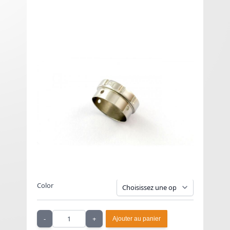
3D Air Flow Control Ring - 3D
Dimmi's Dream Dripper
14,92 € HT
À partir de
17,90 €
TTC
3D Air Flow Control Ring.
Color
Quantité
-
+
Ajouter au panier